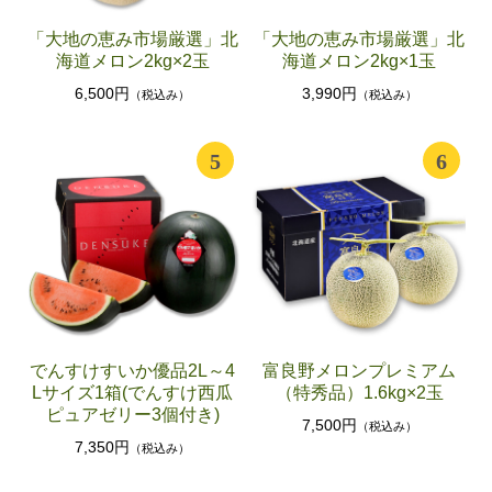
「大地の恵み市場厳選」北
「大地の恵み市場厳選」北
海道メロン2kg×2玉
海道メロン2kg×1玉
6,500円
3,990円
（税込み）
（税込み）
5
6
でんすけすいか優品2L～4
富良野メロンプレミアム
Lサイズ1箱(でんすけ西瓜
（特秀品）1.6kg×2玉
ピュアゼリー3個付き)
7,500円
（税込み）
7,350円
（税込み）