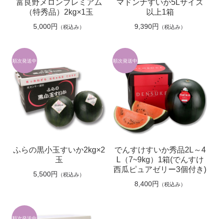
富良野メロンプレミアム
マドンナすいか5Lサイズ
（特秀品）2kg×1玉
以上1箱
5,000円
9,390円
（税込み）
（税込み）
ふらの黒小玉すいか2kg×2
でんすけすいか秀品2L～4
玉
L（7~9kg）1箱(でんすけ
西瓜ピュアゼリー3個付き)
5,500円
（税込み）
8,400円
（税込み）