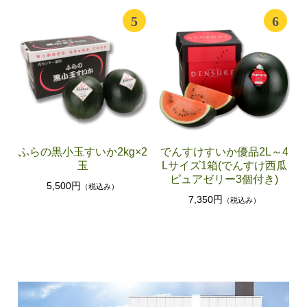
5
6
ふらの黒小玉すいか2kg×2
でんすけすいか優品2L～4
玉
Lサイズ1箱(でんすけ西瓜
ピュアゼリー3個付き)
5,500円
（税込み）
7,350円
（税込み）