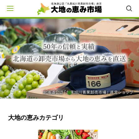
会員登録
マイページ
カート
CAMPAIGN
<
>
商品一覧
CATEGORY
野菜
とうもろこし
いも
大地の恵みカテゴリ
たまねぎ
かぼちゃ