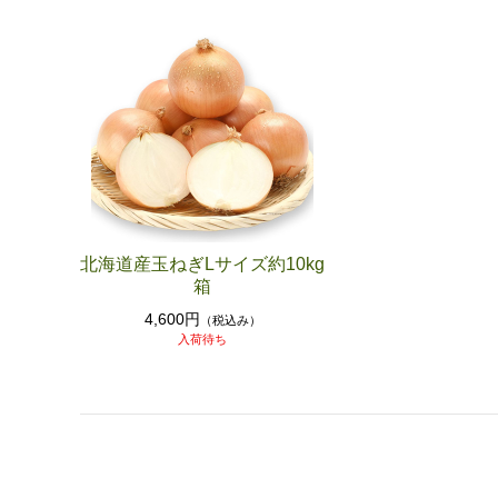
セット・その他
果実（フルーツ）
スイカ
メロン
セット・その他
北海道産玉ねぎLサイズ約10kg
箱
4,600円
（税込み）
入荷待ち