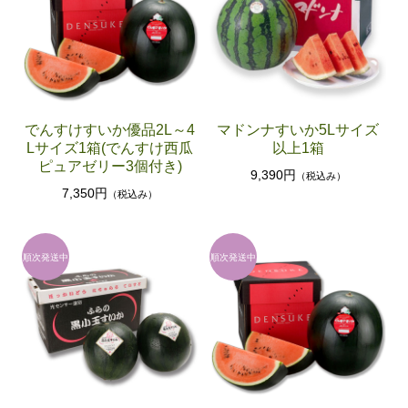
グリーンアスパラ
セット・その他
果実（フルーツ）
スイカ
でんすけすいか優品2L～4
マドンナすいか5Lサイズ
Lサイズ1箱(でんすけ西瓜
以上1箱
メロン
ピュアゼリー3個付き)
9,390円
（税込み）
セット・その他
7,350円
（税込み）