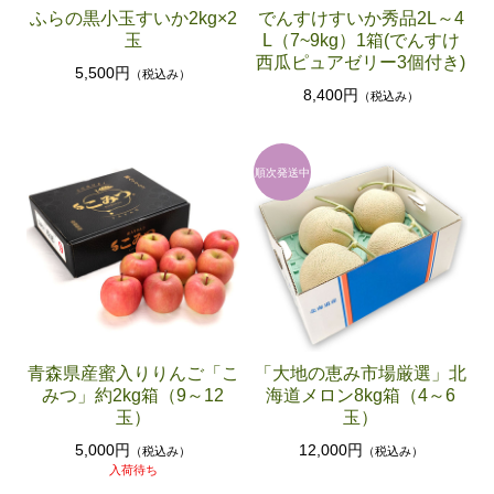
ふらの黒小玉すいか2kg×2
でんすけすいか秀品2L～4
玉
L（7~9kg）1箱(でんすけ
西瓜ピュアゼリー3個付き)
5,500円
（税込み）
8,400円
（税込み）
青森県産蜜入りりんご「こ
「大地の恵み市場厳選」北
みつ」約2kg箱（9～12
海道メロン8kg箱（4～6
玉）
玉）
5,000円
12,000円
（税込み）
（税込み）
入荷待ち