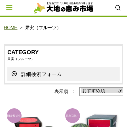
HOME
果実（フルーツ）
会員登録
マイページ
カート
CAMPAIGN
CATEGORY
商品一覧
果実（フルーツ）
CATEGORY
詳細検索フォーム
野菜
表示順 :
とうもろこし
いも
たまねぎ
かぼちゃ